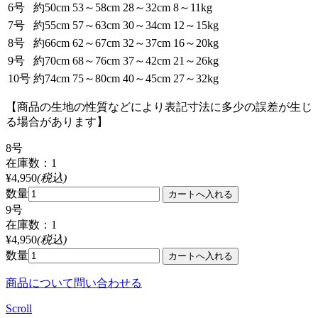
6号
約50cm
53～58cm
28～32cm
8～11kg
7号
約55cm
57～63cm
30～34cm
12～15kg
8号
約66cm
62～67cm
32～37cm
16～20kg
9号
約70cm
68～76cm
37～42cm
21～26kg
10号
約74cm
75～80cm
40～45cm
27～32kg
【商品の生地の性質などにより表記寸法に多少の誤差が生じ
る場合があります】
8号
在庫数：1
¥4,950
(税込)
数量
9号
在庫数：1
¥4,950
(税込)
数量
商品について問い合わせる
Scroll