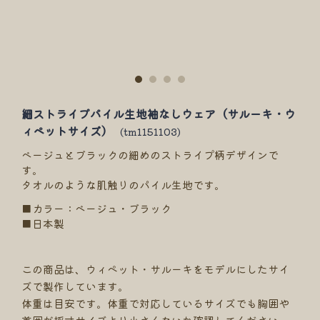
ラック
細ストライプパイル生地袖なしウェア（サルーキ・ウ
ィペットサイズ）
(tm1151103)
ベージュとブラックの細めのストライプ柄デザインで
す。
タオルのような肌触りのパイル生地です。
■カラー：ベージュ・ブラック
■日本製
この商品は、ウィペット・サルーキをモデルにしたサイ
ズで製作しています。
体重は目安です。体重で対応しているサイズでも胸囲や