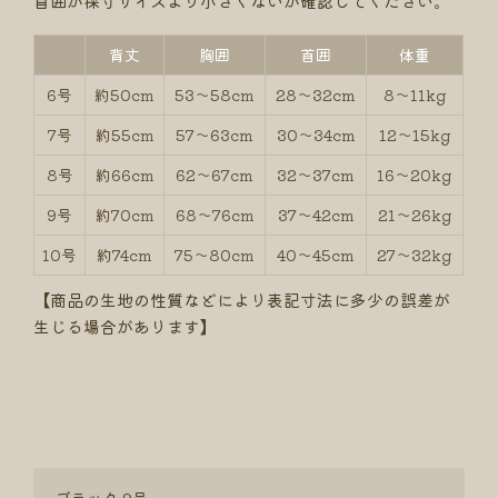
首囲が採寸サイズより小さくないか確認してください。
背丈
胸囲
首囲
体重
6号
約50cm
53～58cm
28～32cm
8～11kg
7号
約55cm
57～63cm
30～34cm
12～15kg
8号
約66cm
62～67cm
32～37cm
16～20kg
9号
約70cm
68～76cm
37～42cm
21～26kg
10号
約74cm
75～80cm
40～45cm
27～32kg
【商品の生地の性質などにより表記寸法に多少の誤差が
生じる場合があります】
ブラック 9号